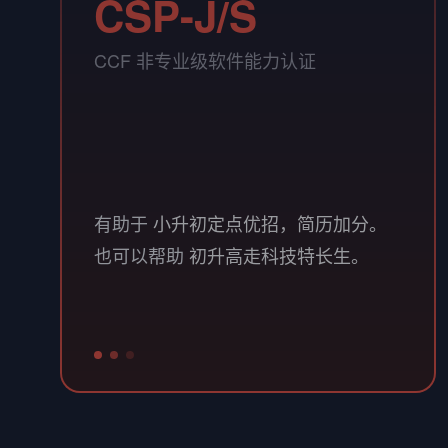
CSP-J/S
CCF 非专业级软件能力认证
CSP 认证包括两个级别（J为入门级，S
为提高级）各有两轮测试（我们通常称
之为初赛和复赛），通过第一轮成绩优
异者可进入第二轮。
有助于
小升初定点优招，简历加分。
也可以帮助
初升高走科技特长生。