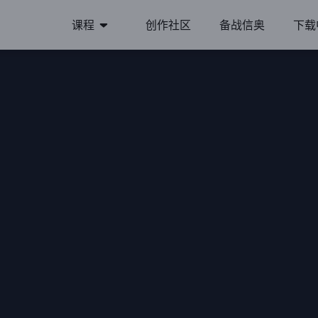
课程
创作社区
备战信奥
下载
培训
思维养成T系列
人工智能P系列
剑指信奥L系列
关于课程